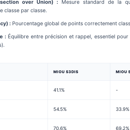
section over Union) :
Mesure standard de la qua
e classe par classe.
cy) :
Pourcentage global de points correctement classi
e :
Équilibre entre précision et rappel, essentiel pour 
).
MIOU S3DIS
MIOU 
41.1%
-
54.5%
33.9%
70.6%
69.2%