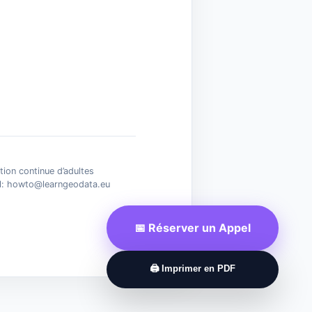
n continue d’adultes
l: howto@learngeodata.eu
📅 Réserver un Appel
🖨️ Imprimer en PDF