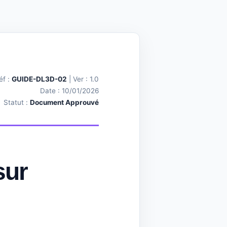
éf :
GUIDE-DL3D-02
| Ver : 1.0
Date : 10/01/2026
Statut :
Document Approuvé
sur