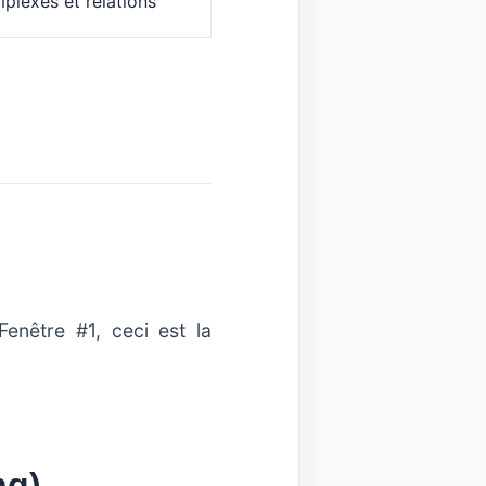
plexes et relations
Fenêtre #1, ceci est la
ng)