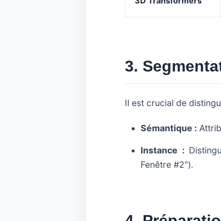
3D Transformers
3. Segmenta
Il est crucial de disti
Sémantique :
Attri
Instance :
Distingu
Fenêtre #2").
4. Préparati