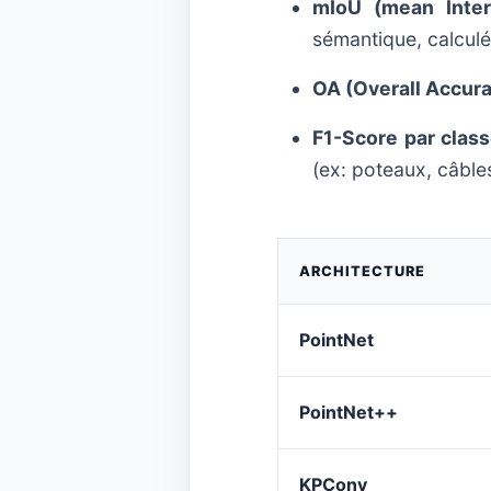
mIoU (mean Inter
sémantique, calculé
OA (Overall Accura
F1-Score par class
(ex: poteaux, câbles
ARCHITECTURE
PointNet
PointNet++
KPConv